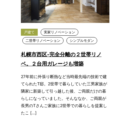
戸建て
実家リノベーション
二世帯リノベーション
シンプルモダン
札幌市西区-完全分離の２世帯リノ
ベ。２台用ガレージも増築
27年前に外張り断熱など当時最先端の技術で建
てられたT邸。2世帯で暮らしていた三男家族が
隣家に新築して引っ越した後、ご両親だけの暮
らしになっていました。そんななか、ご両親が
長男のTさんご家族に2世帯での暮らしを提案し
たこ […]