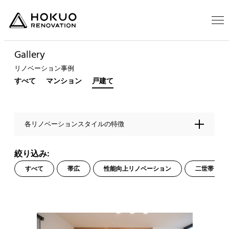
Gallery
リノベーション事例
すべて
マンション
戸建て
各リノベーションスタイルの特徴
T
o
g
絞り込み:
g
すべて
帯広
性能向上リノベーション
二世帯リノ
l
e