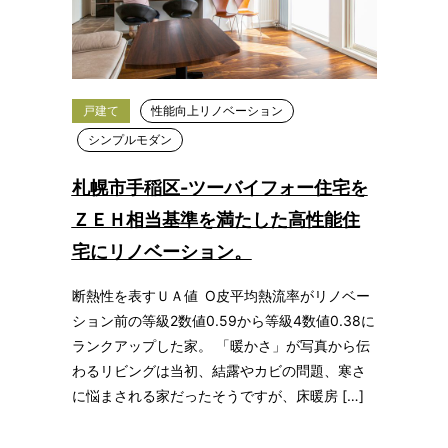
戸建て
性能向上リノベーション
シンプルモダン
札幌市手稲区-ツーバイフォー住宅を
ＺＥＨ相当基準を満たした高性能住
宅にリノベーション。
断熱性を表すＵＡ値 O皮平均熱流率がリノベー
ション前の等級2数値0.59から等級4数値0.38に
ランクアップした家。 「暖かさ」が写真から伝
わるリビングは当初、結露やカビの問題、寒さ
に悩まされる家だったそうですが、床暖房 […]