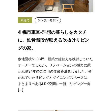
戸建て
シンプルモダン
札幌市東区-理想の暮らしをカタチ
に。鉄骨階段が映える吹抜けリビン
グの家。
敷地面積51.03坪、新築の建替えも検討していた
オーナーでしたが、リノベーションの魅力に惹
かれ築34年のご自宅の改修を決意しました。分
かれていたリビングとダイニングスペースは、
まとまりのあるLDK空間に一新。リビング一角
[…]