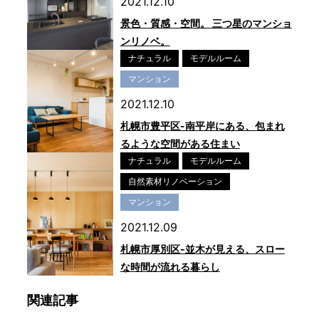
2021.12.10
景色・質感・空間。 三つ星のマンショ
ンリノベ。
ナチュラル
モデルルーム
マンション
2021.12.10
札幌市豊平区-南平岸にある、包まれ
るような空間がある住まい
ナチュラル
モデルルーム
自然素材リノベーション
マンション
2021.12.09
札幌市厚別区-並木が見える、スロー
な時間が流れる暮らし
関連記事