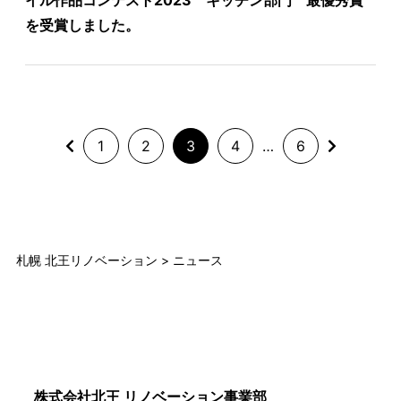
イル作品コンテスト2023 キッチン部門 最優秀賞
を受賞しました。
投
1
2
3
4
…
6
稿
の
ペ
札幌 北王リノベーション
>
ニュース
ー
ジ
送
り
株式会社北王 リノベーション事業部