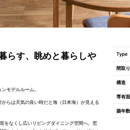
と暮らす、眺めと暮らしや
Type
間取
構造
ョンモデルルーム。
専有
室からは天気の良い時だと海（日本海）が見える
築年
接の和室をなくし広いリビングダイニング空間へ。窓