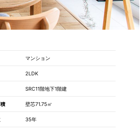
マンション
り
2LDK
SRC11階地下1階建
面積
壁芯71.75㎡
数
35年