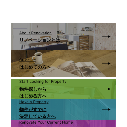
About Renovation
リノベーションとは
Guideline
はじめての方へ
Start Looking for Property
物件探しから
はじめる方へ
Have a Property
物件がすでに
決定している方へ
Renovate Your Current Home