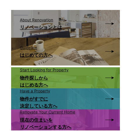
About Renovation
リノベーションとは
Guideline
はじめての方へ
Start Looking for Property
物件探しから
はじめる方へ
Have a Property
物件がすでに
決定している方へ
Renovate Your Current Home
現在の住まいを
リノベーションする方へ