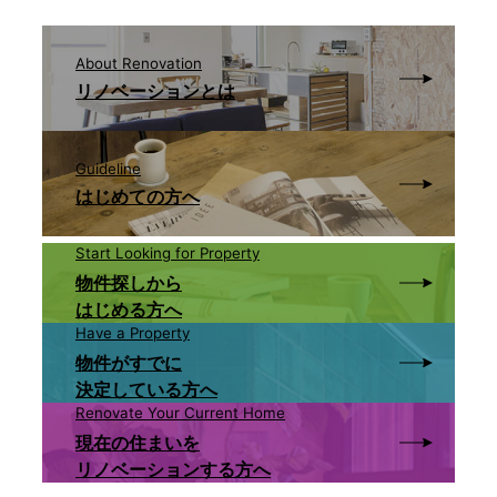
About Renovation
リノベーションとは
Guideline
はじめての方へ
Start Looking for Property
物件探しから
はじめる方へ
Have a Property
物件がすでに
決定している方へ
Renovate Your Current Home
現在の住まいを
リノベーションする方へ