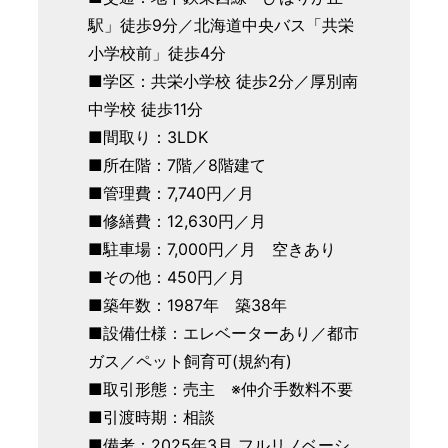
駅」徒歩9分／北海道中央バス「共栄
小学校前」徒歩4分
■学区：共栄小学校 徒歩2分／厚別南
中学校 徒歩11分
■間取り：3LDK
■所在階：7階／8階建て
■管理費：7,740円／月
■修繕費：12,630円／月
■駐車場：7,000円／月 空きあり
■その他：450円／月
■築年数：1987年 築38年
■設備仕様：エレベーターあり／都市
ガス／ペット飼育可(規約有)
■取引形態：売主 ※仲介手数料不要
■引渡時期：相談
■備考：2025年3月 フルリノベーシ