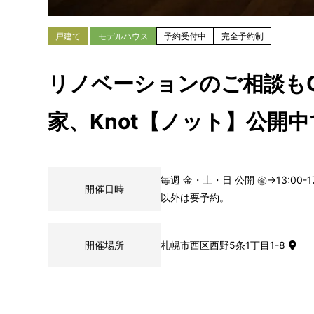
戸建て
モデルハウス
予約受付中
完全予約制
リノベーションのご相談も
家、Knot【ノット】公開
毎週 金・土・日 公開 ㊎→13:00
開催日時
以外は要予約。
開催場所
札幌市西区西野5条1丁目1-8