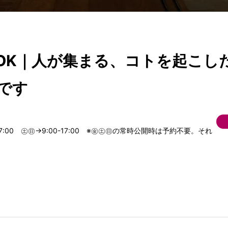
OK｜人が集まる、コトを起こし
中です
-17:00 ㊏㊐→9:00-17:00 ※㊎㊏㊐の常時公開時は予約不要。それ