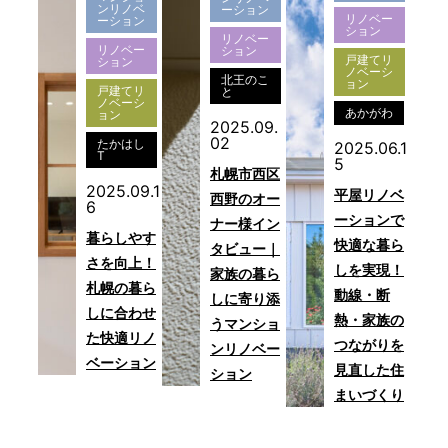
ンリノベ
ーション
リノベー
ーション
ション
リノベー
リノベー
ション
戸建てリ
ション
ノベーシ
北王のこ
ョン
戸建てリ
と
ノベーシ
あかがわ
ョン
2025.09.
02
たかはし
2025.06.1
T
5
札幌市西区
2025.09.1
平屋リノベ
西野のオー
6
ーションで
ナー様イン
暮らしやす
快適な暮ら
タビュー｜
さを向上！
しを実現！
家族の暮ら
札幌の暮ら
動線・断
しに寄り添
しに合わせ
熱・家族の
うマンショ
た快適リノ
つながりを
ンリノベー
ベーション
見直した住
ション
まいづくり