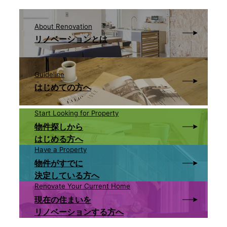
About Renovation
リノベーションとは
Guideline
はじめての方へ
Start Looking for Property
物件探しから
はじめる方へ
Have a Property
物件がすでに
決定している方へ
Renovate Your Current Home
現在の住まいを
リノベーションする方へ