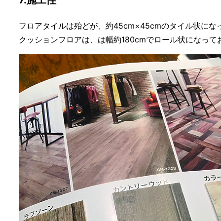
7.施工性
フロアタイルは殆どが、約45cm×45cmのタイル状にな
クッションフロアは、は幅約180cmでロール状になっ